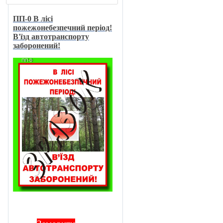
ПП-0 В лici
пожежонебезпечний перiод!
В'їзд автотранспорту
заборонений!