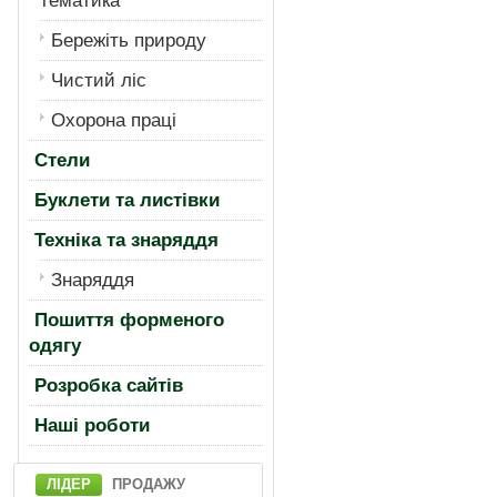
тематика
Бережiть природу
Чистий лiс
Охорона працi
Стели
Буклети та листівки
Техніка та знаряддя
Знаряддя
Пошиття форменого
одягу
Розробка сайтів
Нашi роботи
ЛІДЕР
ПРОДАЖУ