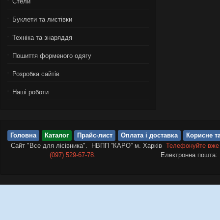
Стели
Буклети та листівки
Техніка та знаряддя
Пошиття форменого одягу
Розробка сайтів
Нашi роботи
Головна
Каталог
Прайс-лист
Оплата і доставка
Корисне та
Сайт "Все для лісівника". НВПП ”КАРО” м. Харків
Телефонуйте вже
(097) 529-67-78.
Електронна пошта