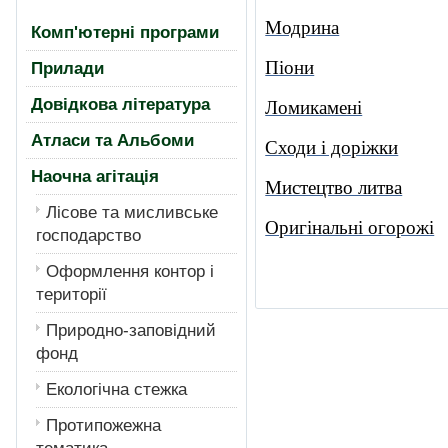
Модрина
Комп'ютерні програми
Піони
Прилади
Довідкова література
Ломикамені
Атласи та Альбоми
Сходи і доріжки
Наочна агітація
Мистецтво литва
Лiсове та мисливське
Оригінальні огорожі
господарство
Оформлення контор і
території
Природно-заповідний
фонд
Екологiчна стежка
Протипожежна