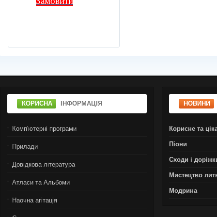
Замовити
КОРИСНА
ІНФОРМАЦІЯ
НОВИНИ
Комп'ютерні програми
Корисне та цік
Піони
Прилади
Сходи і доріжк
Довідкова література
Мистецтво лит
Атласи та Альбоми
Модрина
Наочна агітація