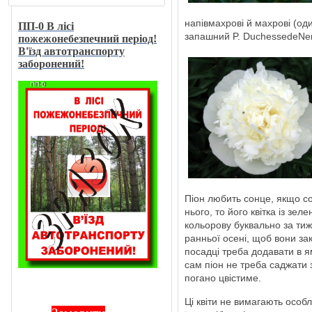
напівмахрові й махрові (од
ПП-0 В лici
запашний P. DuchessedeNe
пожежонебезпечний перiод!
В'їзд автотранспорту
заборонений!
Піон любить сонце, якщо с
нього, то його квітка із зе
кольорову буквально за ти
ранньої осені, щоб вони зак
посадці треба додавати в ям
сам піон не треба саджати 
погано цвістиме.
Ці квіти не вимагають особ