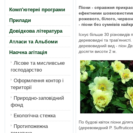
Піони - справжня прикрас
Комп'ютерні програми
ефектними шовковистими
рожевого, білого, червон
Прилади
- піони без сумнівів найкр
Довідкова література
Існує більше 30 різновидів п
деревовидні та трав'янист
Атласи та Альбоми
деревовидний вид - піон Дел
досягти висоти 2 м.
Наочна агітація
Лiсове та мисливське
господарство
Оформлення контор і
території
Природно-заповідний
фонд
Екологiчна стежка
По будові квіток піони діля
Протипожежна
(деревовидний P. Suffruticos