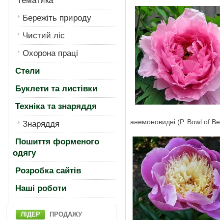
тематика
Бережiть природу
Чистий лiс
Охорона працi
Стели
Буклети та листівки
Техніка та знаряддя
анемоновидні (P. Bowl of Be
Знаряддя
Пошиття форменого
одягу
Розробка сайтів
Нашi роботи
ЛІДЕР
ПРОДАЖУ