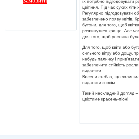
Замовити
їх потрібно підгодовувати 
цвітіння. Під час сухих літн
Регулярно підгодовувати об
забезпечено появу квітів. Кр
бутони, для того, щоб квітк
розвинутися краще. Але час
для того, щоб рослина була
Для того, щоб квіти або бу
сильного вітру або дощу, тр
небудь паличку і прив'язати
забезпечити стійкість рослин
видаляти.
Восени стебла, що залишили
видалити зовсім.
Такий нескладний догляд – 
цвістиме красень-піон!