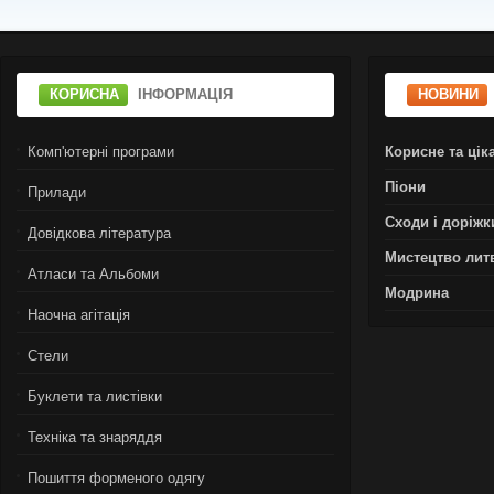
КОРИСНА
ІНФОРМАЦІЯ
НОВИНИ
Комп'ютерні програми
Корисне та цік
Піони
Прилади
Сходи і доріжк
Довідкова література
Мистецтво лит
Атласи та Альбоми
Модрина
Наочна агітація
Стели
Буклети та листівки
Техніка та знаряддя
Пошиття форменого одягу