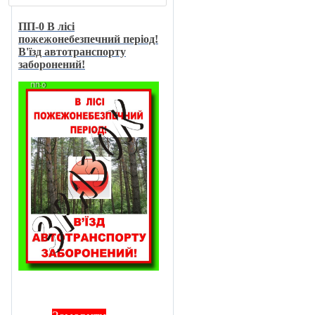
ПП-0 В лici
пожежонебезпечний перiод!
В'їзд автотранспорту
заборонений!