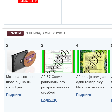
Замовити
РАЗОМ
З ПРИЛАДАМИ КУПУЮТЬ:
2
3
4
Матеріально - гро-
ЛГ-37 Схеми
ЛГ-44 Що нам дає
шова оцінка лі-
рацiонального
один гектар лiсу
сосік Ціна ...
розкряжовування
Можливiсть замо...
стовбурi...
Подробиці
Подробиці
Подробиці