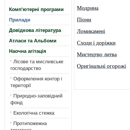
Модрина
Комп'ютерні програми
Піони
Прилади
Довідкова література
Ломикамені
Атласи та Альбоми
Сходи і доріжки
Наочна агітація
Мистецтво литва
Лiсове та мисливське
Оригінальні огорожі
господарство
Оформлення контор і
території
Природно-заповідний
фонд
Екологiчна стежка
Протипожежна