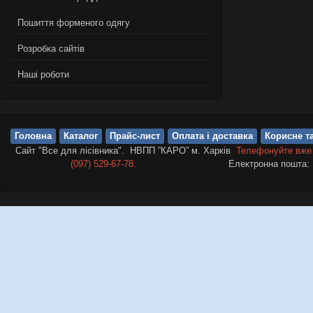
Пошиття форменого одягу
Розробка сайтів
Нашi роботи
Головна
Каталог
Прайс-лист
Оплата і доставка
Корисне та
Сайт "Все для лісівника". НВПП ”КАРО” м. Харків
Телефонуйте вже
(097) 529-67-78.
Електронна пошта