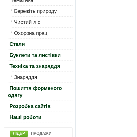
тематика
Бережiть природу
Чистий лiс
Охорона працi
Стели
Буклети та листівки
Техніка та знаряддя
Знаряддя
Пошиття форменого
одягу
Розробка сайтів
Нашi роботи
ЛІДЕР
ПРОДАЖУ