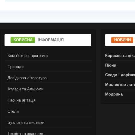
КОРИСНА
ІНФОРМАЦІЯ
НОВИНИ
Комп'ютерні програми
Корисне та цік
Піони
Прилади
Сходи і доріжк
Довідкова література
Мистецтво лит
Атласи та Альбоми
Модрина
Наочна агітація
Стели
Буклети та листівки
Техніка та знаряддя