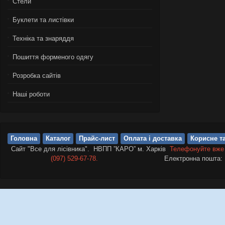
Стели
Буклети та листівки
Техніка та знаряддя
Пошиття форменого одягу
Розробка сайтів
Нашi роботи
Головна
Каталог
Прайс-лист
Оплата і доставка
Корисне та
Сайт "Все для лісівника". НВПП ”КАРО” м. Харків
Телефонуйте вже
(097) 529-67-78.
Електронна пошта