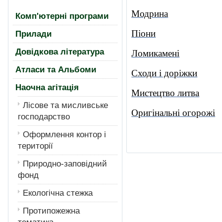
Модрина
Комп'ютерні програми
Піони
Прилади
Довідкова література
Ломикамені
Атласи та Альбоми
Сходи і доріжки
Наочна агітація
Мистецтво литва
Лiсове та мисливське
Оригінальні огорожі
господарство
Оформлення контор і
території
Природно-заповідний
фонд
Екологiчна стежка
Протипожежна