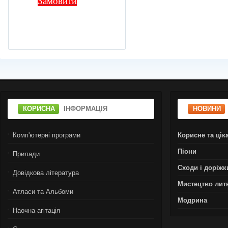
Замовити
КОРИСНА
ІНФОРМАЦІЯ
НОВИНИ
Комп'ютерні програми
Корисне та цік
Піони
Прилади
Сходи і доріжк
Довідкова література
Мистецтво лит
Атласи та Альбоми
Модрина
Наочна агітація