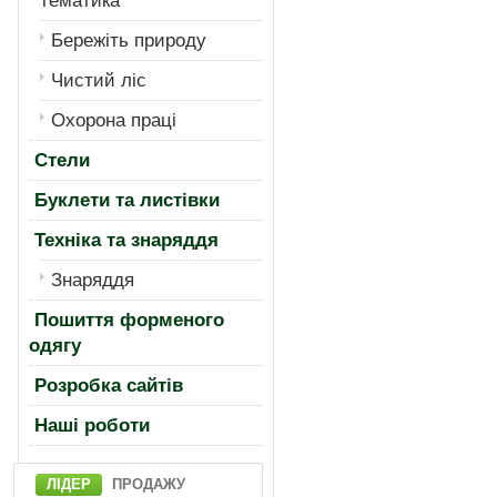
тематика
Бережiть природу
Чистий лiс
Охорона працi
Стели
Буклети та листівки
Техніка та знаряддя
Знаряддя
Пошиття форменого
одягу
Розробка сайтів
Нашi роботи
ЛІДЕР
ПРОДАЖУ