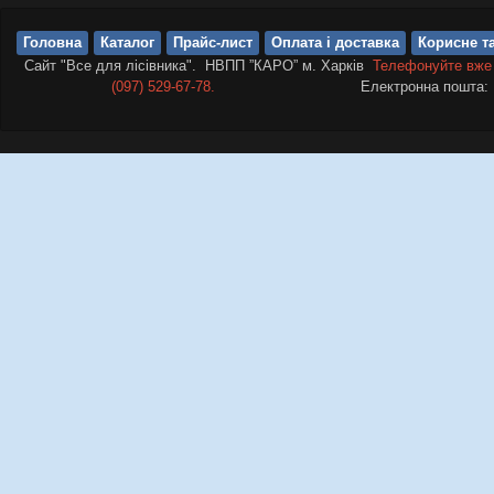
Головна
Каталог
Прайс-лист
Оплата і доставка
Корисне та
Сайт "Все для лісівника". НВПП ”КАРО” м. Харків
Телефонуйте вже
(097) 529-67-78.
Електронна пошта