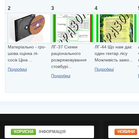
2
3
4
Матеріально - гро-
ЛГ-37 Схеми
ЛГ-44 Що нам дає
шова оцінка лі-
рацiонального
один гектар лiсу
сосік Ціна ...
розкряжовування
Можливiсть замо...
стовбурi...
Подробиці
Подробиці
Подробиці
КОРИСНА
ІНФОРМАЦІЯ
НОВИНИ