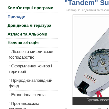
"Tandem" Su
Комп'ютерні програми
Категорія:
Геодезичні та такса
Прилади
Довідкова література
Атласи та Альбоми
Наочна агітація
Лiсове та мисливське
господарство
Оформлення контор і
території
Природно-заповідний
фонд
Екологiчна стежка
Бусоль-висот
Протипожежна