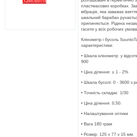
Замовити
розташовані в герметично 
пластмасових коробках. Зав
вібрація, яка заважає взятт
шкальний барабан рухаєтьс
припиняється. Рідина незам
гасити у всіх робочих умова
Клінометр і бусоль SuuntoT
характеристики:
• Шкала клінометр: у відсот
900
• Ціна ділення: ± 1 - 2%
• Шкала бусолі: 0 - 3600 з
• Точність складає 1/30
• Ціна ділення: 0,50.
• Налаштування оптики
• Вага 180 грам
• Розмір: 125 х 77 х 15 мм.