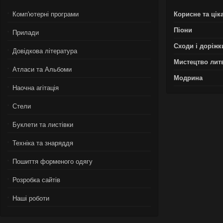
Комп'ютерні програми
Корисне та цік
Піони
Прилади
Сходи і доріжк
Довідкова література
Мистецтво лит
Атласи та Альбоми
Модрина
Наочна агітація
Стели
Буклети та листівки
Техніка та знаряддя
Пошиття форменого одягу
Розробка сайтів
Нашi роботи