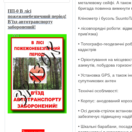
металевому сейфі. А також 
бригада повинна вимкнути 
ПП-0 В лici
пожежонебезпечний перiод!
Клінометр і бусоль SuuntoT
В'їзд автотранспорту
заборонений!
• лісовпорядні роботи: відв
прив'язка)
• Топографо-геодезичні ро
кадастрів
• Орієнтування на місцевос
азимутів, побудова горизон
• Установка GPS, а також ін
супутникових антен
Технічні особливості:
• Корпус: анодований короз
• Осі дисків-стрілок встано
забезпечує підвищену надійн
• Шкальні барабани, посадж