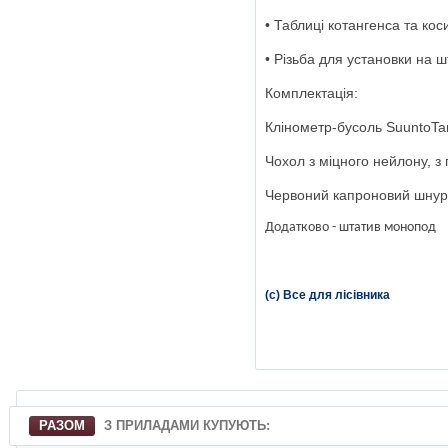
• Таблиці котангенса та кос
• Різьба для установки на ш
Комплектація:
Клінометр-бусоль SuuntoT
Чохол з міцного нейлону, з
Червоний капроновий шнур
Додатково - штатив монопод
(с) Все для лісівника
РАЗОМ
З ПРИЛАДАМИ КУПУЮТЬ: