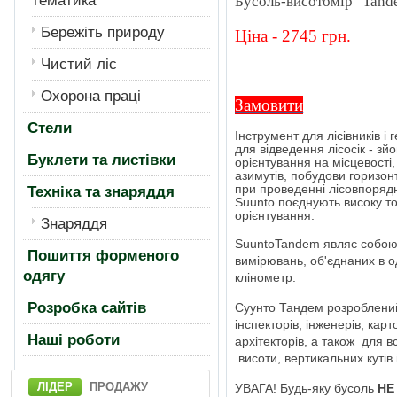
тематика
Бусоль-висотомір "Tand
Бережiть природу
Ціна - 2745 грн.
Чистий лiс
Охорона працi
Замовити
Стели
Інструмент для лісівників і
для відведення лісосік - зйо
Буклети та листівки
орієнтування на місцевості
азимутів, побудови горизон
при проведенні лісовпорядн
Техніка та знаряддя
Suunto поєднують високу то
орієнтування.
Знаряддя
SuuntoTandem являє собою 
Пошиття форменого
вимірювань, об'єднаних в од
одягу
клінометр.
Розробка сайтів
Суунто Тандем розроблений
інспекторів, інженерів, карт
Нашi роботи
архітекторів, а також для в
висоти, вертикальних кутів і
ЛІДЕР
ПРОДАЖУ
УВАГА! Будь-яку бусоль
НЕ