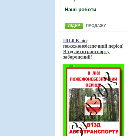
Нашi роботи
ЛІДЕР
ПРОДАЖУ
ПП-0 В лici
пожежонебезпечний перiод!
В'їзд автотранспорту
заборонений!