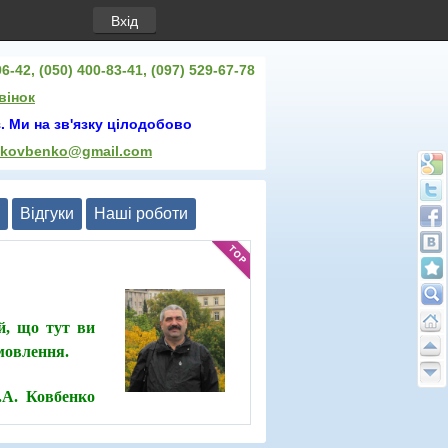
Вхід
6-42, (050) 400-83-41, (097) 529-67-78
вінок
. Ми на зв'язку цілодобово
.kovbenko@gmail.com
Відгуки
Нашi роботи
й, що тут ви
амовлення.
О.А. Ковбенко