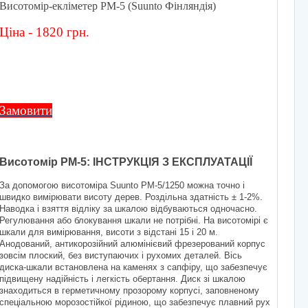
Висотомір-екліметер РМ-5 (Suunto Фінляндія)
Ціна - 1820 грн.
Замовити
Висотомір РМ-5: ІНСТРУКЦІЯ З ЕКСПЛУАТАЦІЇ
За допомогою висотоміра Suunto PM-5/1250 можна точно і
швидко вимірювати висоту дерев. Роздільна здатність ± 1-2%.
Наводка і взяття відліку за шкалою відбуваються одночасно.
Регулювання або блокування шкали не потрібні. На висотомірі є
шкали для вимірювання, висоти з відстані 15 і 20 м.
Анодований, антикорозійний алюмінієвий фрезерований корпус
зовсім плоский, без виступаючих і рухомих деталей. Вісь
диска-шкали встановлена ​​на каменях з сапфіру, що забезпечує
підвищену надійність і легкість обертання. Диск зі шкалою
знаходиться в герметичному прозорому корпусі, заповненому
спеціальною морозостійкої рідиною, що забезпечує плавний рух