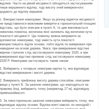
відліків. Часто на рівній місцевості обходяться застосуванням
лише вершинного відліку, тоді висоту очей вимірюючого
додають до відліку вершини.
c. Використання номограми. Якщо за різниці відміток місцевості
не представилося можливим виміряти в горизонтальній площині
відстань, що було описане в пункті А, то цим викликається
невелика помилка, величина якої залежить від величини кута
покатості місцевості. Цю помилку можна виправити за
допомогою номограми, тоді замість кута покатості
використовують відлік основи, тобто відлік по вимірювачі при
наведенні на основі дерева. Увага: при вимірюванні відстані
мірною стрічкою слід застосовувати номограму 1520, а при
вимірюванні відстані призмою слід застосовувати номограму
1520 Р. Номограми застосовують таким чином:
1. Вибирають з чотирьох номограм картки ту, яка відповідає
відстані вимірювання і висоті дерева.
2. Вимірюють приблизну висоту дерева способом, описаним
вище у пункті Б. За шкалою номограми, що знаходиться на
правому боці, вибирають точку (наприклад 17 м), відповідну
приблизнійвисоті.
3. За лівосторонньою шкалою номограми вибирають точку, яка
відповідає відліку основи. Відліки взяті навскіс по низхідній і
навскіс по висхідній перебувають на різних сторонах лінії