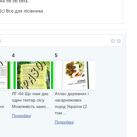
на тлі об'єкта.
(с) Все для лісівника
:
4
5
ЛГ-44 Що нам дає
Атлас деревних і
один гектар лiсу
чагарникових
ня
Можливiсть замо...
порід України (2
том...
Подробиці
Подробиці