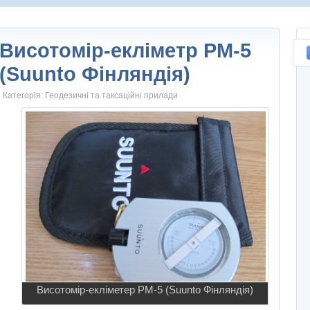
Висотомір-екліметр РМ-5
(Suunto Фінляндія)
Категорія:
Геодезичні та таксаційні прилади
Висотомір-екліметер РМ-5 (Suunto Фінляндія)