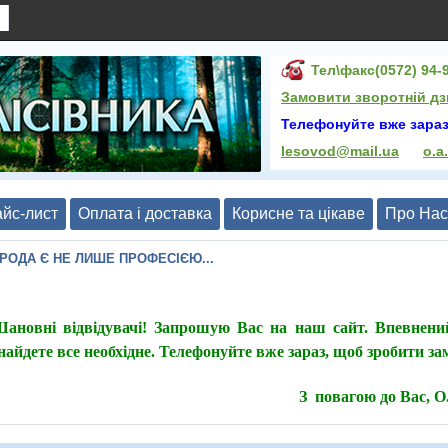
Тел\факс(0572) 94-9
Замовити зворотній дз
Телефонуйте вже зараз
lesovod@mail.ua
o.a
йс-лист
Оплата і доставка
Корисне та цікаве
Про Нас
ИРОДА Є НЕ ЛИШЕ ПРОФЕСІЄЮ...
ановні відвідувачі! Запрошую Вас на наш сайт. Впевнени
найдете все необхідне. Телефонуйте вже зараз, щоб зробити з
З повагою до Вас, 