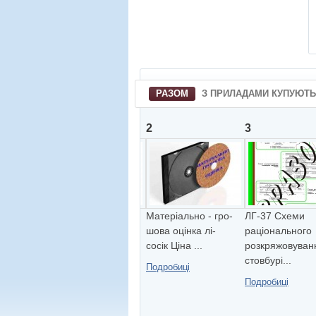
РАЗОМ
З ПРИЛАДАМИ КУПУЮТЬ
1
2
3
План бусольної
Матеріально - гро-
ЛГ-37 Схеми
зйомки Ціна -
шова оцінка лі-
рацiонального
4580.00 грн. ...
сосік Ціна ...
розкряжовуван
стовбурi...
Подробиці
Подробиці
Подробиці