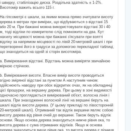
і швидку, стабілізацію диска. Роздільна здатність ± 1-2%.
Висотомір важить всього 115 г.
На гіпсометрі є шкали, за якими можна прямо зчитувати висоту
дерева в метрах при вимірах, що відбуваються з відстані 15
або 20 м. При бажанні можна використовувати відстані 30 і 40
м, тоді відліки по измерителю слід помножити на два. Кут
нахилу місцевості можна при бажанні з'ясувати при взятті
відліку за напрямом місцевості по лівій 20-метровій шкалі і при
перетворенні його в градуси за допомогою перекладної таблиці,
що знаходиться на одній зі сторін висотоміра.
a. Вимірювання відстані. Відстань можна виміряти звичайною
мірною стрічкою.
b. Вимірювання висоти. Власне вимір висоти проводиться
згідно зміряної відстані за пунктом А наступним чином:
здійснюють наводку при обох відкритих очах, як на обкладинці
цієї брошурки, на вершину дерева. При цьому в зоні видимості
одночасно проглядається вимірюваний об'єкт, волосна лінія і
шкала. При знаходженні волосной лінії на вершині беруть на
шкалі відлік висоти дерева. (У цьому прикладі по лівосторонній
20-метровій шкалі). Отриманий так відлік вершини являє собою
висоту дерева від рівня очей до вершини. Також беруть відлік
основи. Якщо основа дерева знаходиться нижче рівня ока, то
висота дерева є сума отриманих відліків. Якщо ж основа
дерева знаходиться вище рівня ока, то висота дерева є різниця