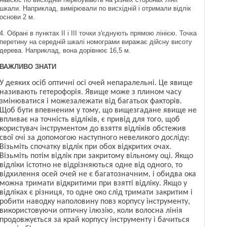
шкали. Наприклад, вимірювали по висхідній і отримали відлік
основи 2 м.
4. Обрані в пунктах II і III точки з'єднують прямою лінією. Точка
перетину на середній шкалі номограми виражає дійсну висоту
дерева. Наприклад, вона дорівнює 16,5 м.
ВАЖЛИВО ЗНАТИ
У деяких осіб оптичні осі очей непаралельні. Це явище
називають гетерофорія. Явище може з плином часу
змінюватися і може
залеж
ати
від багатьох факторів.
Щоб бути впевненим у тому, що вищезгадане явище не
впливає на точність відліків, є привід для того, щоб
користу
вач
інструментом до взяття відліків обстежив
свої очі за допомогою наступного невеликого
досліду
:
Візьміть спочатку відлік при обох відкритих очах.
Візьміть потім відлік при закритому вільному оці. Якщо
відліки істотно не відрізняються одне
від
одного, то
відхилення осей очей не є багатозначним, і обидва ока
можна тримати відкритими при взятті відліку. Якщо
у
відлік
ах є різниця, то одне око слід тримати закритим і
робити наводку наполовину повз корпусу інструменту,
використовуючи оптичну ілюзію, коли волосн
а
лінія
продовжується за край корпусу інструменту і бачиться