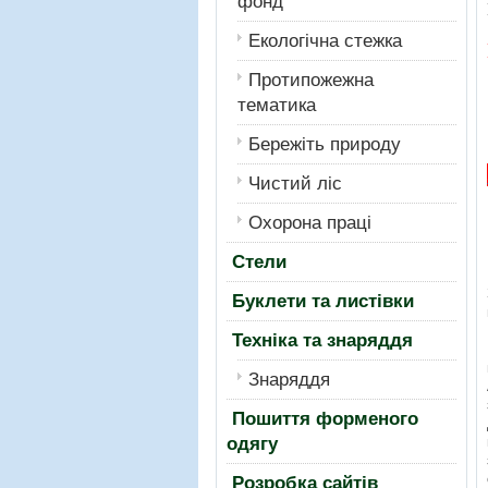
фонд
Екологiчна стежка
Протипожежна
тематика
Бережiть природу
Чистий лiс
Охорона працi
Стели
Буклети та листівки
Техніка та знаряддя
Знаряддя
Пошиття форменого
одягу
Розробка сайтів