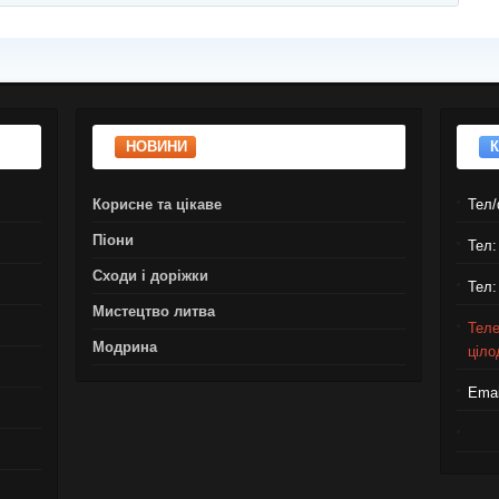
НОВИНИ
Корисне та цікаве
Тел/
Піони
Тел:
Сходи і доріжки
Тел:
Мистецтво литва
Теле
Модрина
ціло
Emai