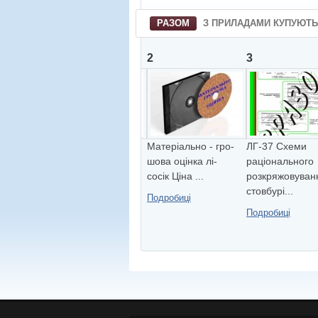
РАЗОМ
З ПРИЛАДАМИ КУПУЮТЬ
1
2
3
План бусольної
Матеріально - гро-
ЛГ-37 Схеми
зйомки Ціна -
шова оцінка лі-
рацiонального
4580.00 грн. ...
сосік Ціна ...
розкряжовуван
стовбурi...
Подробиці
Подробиці
Подробиці