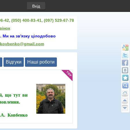
Вхід
6-42, (050) 400-83-41, (097) 529-67-78
вінок
. Ми на зв'язку цілодобово
.kovbenko@gmail.com
Відгуки
Нашi роботи
й, що тут ви
амовлення.
О.А. Ковбенко