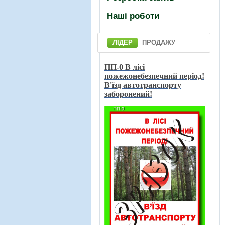
Нашi роботи
ЛІДЕР
ПРОДАЖУ
ПП-0 В лici
пожежонебезпечний перiод!
В'їзд автотранспорту
заборонений!