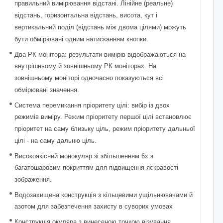
правильний вимірювання відстані. Лінійне (реальне)
відстань, горизонтальна відстань, висота, кут і
вертикальний поділ (відстань між двома цілями) можуть
бути обмірювані одним натисканням кнопки.
Два РК монітора: результати вимірів відображаються на
внутрішньому й зовнішньому РК моніторах. На
зовнішньому моніторі одночасно показуються всі
обмірювані значення.
Система перемикання пріоритету цілі: вибір із двох
режимів виміру. Режим пріоритету першої цілі встановлює
пріоритет на саму близьку ціль, режим пріоритету дальньої
цілі - на саму дальню ціль.
Високоякісний монокуляр зі збільшенням 6x з
багатошаровим покриттям для підвищення яскравості
зображення.
Водозахищена конструкція з кільцевими ущільнювачами й
азотом для забезпечення захисту в суворих умовах
Конструкція окуляра з винесеною точкою візування