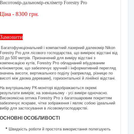
Висотомір-дальномір-екліметр Forestry Pro
Ціна - 8300 грн.
Замовити
Багатофункціональний і компактний лазерний далекомір Nikon
Forestry Pro для лісового господарства, що вимірює відстані від
10 до 500 метрів. Призначений для виміру відстані з
компенсацією кутів, Forestry
Pro
обладнаний вбудованим
клінометром, що забезпечує зручний і інформативний перегляд
значень висоти, вертикального поділу (наприклад, різницю по
висоті між двома деревами), горизонтальної й лінійної відстані.
На внутрішньому РК-моніторі відображаються окремі
результати вимірів; на зовнішньому - усі виміри одночасно.
Високоякісна оптика Forestry
Pro
з багатошаровим покриттям
забезпечує яскраве, чітке зображення і являє собою ідеальний
вибір для застосування в лісовомугосподарстві.
ОСНОВНІ ОСОБЛИВОСТІ
Швидкість роботи й простота використання полегшують