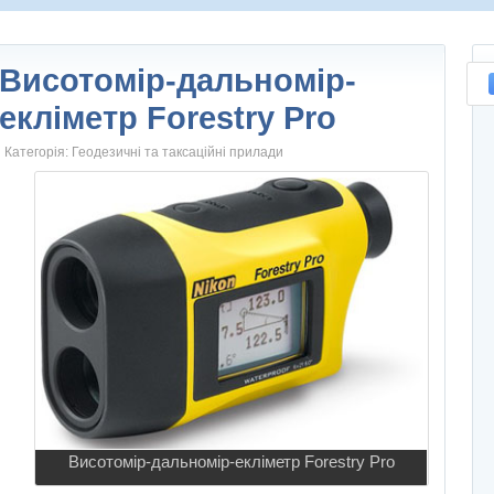
Висотомір-дальномір-
екліметр Forestry Pro
Категорія:
Геодезичні та таксаційні прилади
Висотомір-дальномір-екліметр Forestry Pro