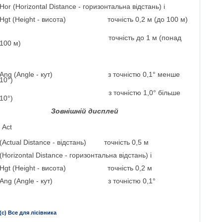
Hor
(Horizontal Distance - горизонтальна відстань) і
Hgt (Height - висота)
точність 0,2 м (до 100 м)
точність до 1 м (понад
100 м)
Ang (Angle - кут)
з точністю 0,1° менше
10°)
з
точністю 1,0° більше
10°)
Зовнішній дисплей
Act
(Actual Distance - відстань)
точність 0,5 м
(Horizontal Distance - горизонтальна відстань) і
Hgt (Height - висота)
точність 0,2 м
Ang (Angle - кут)
з точністю 0,1°
(с) Все для лісівника