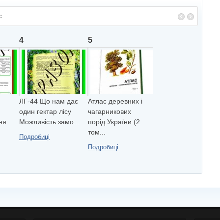
:
4
5
ЛГ-44 Що нам дає
Атлас деревних і
один гектар лiсу
чагарникових
ня
Можливiсть замо...
порід України (2
том...
Подробиці
Подробиці