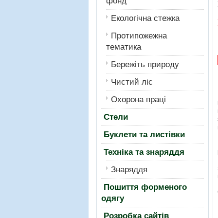
фонд
Екологiчна стежка
Протипожежна
тематика
Бережiть природу
Чистий лiс
Охорона працi
Стели
Буклети та листівки
Техніка та знаряддя
Знаряддя
Пошиття форменого
одягу
Розробка сайтів