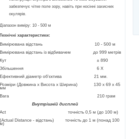
забезпечує чітке поле зору, навіть при носінні захисних
окулярів.
Діапазон виміру: 10 - 500 м
Технічні характеристики:
Вимірювана відстань
10 - 500 м
Вимірювана відстань із відбивачем
до 999 метрів
Кут
± 890
Збільшення
6 Х
Ефективний діаметр об'єктива
21 мм.
Розміри (Довжина x Висота x Ширина)
130 x 69 x 45
мм
Вага
210 грам
Внутрішній дисплей
Act
точність 0,5 м (до 100 м)
(Actual Distance - відстань)
точність до 1 м (понад 100
м)