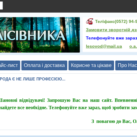
Тел\факс(0572) 94-9
Замовити зворотній дз
Телефонуйте вже зараз
lesovod@mail.ua
o.a
йс-лист
Оплата і доставка
Корисне та цікаве
Про Нас
ИРОДА Є НЕ ЛИШЕ ПРОФЕСІЄЮ...
ановні відвідувачі! Запрошую Вас на наш сайт. Впевнени
найдете все необхідне. Телефонуйте вже зараз, щоб зробити з
З повагою до Вас, 