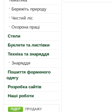
тематика
Бережiть природу
Чистий лiс
Охорона працi
Стели
Буклети та листівки
Техніка та знаряддя
Знаряддя
Пошиття форменого
одягу
Розробка сайтів
Нашi роботи
ЛІДЕР
ПРОДАЖУ