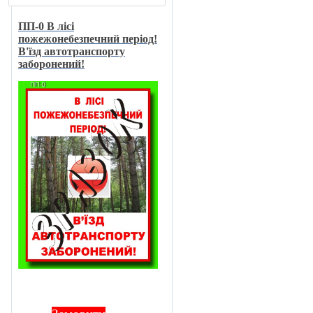
ПП-0 В лici
пожежонебезпечний перiод!
В'їзд автотранспорту
заборонений!