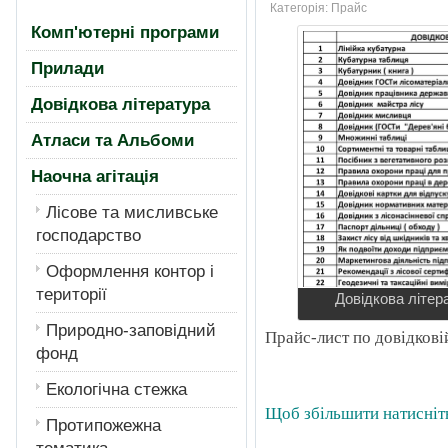
Категорія:
Прайс
Комп'ютерні програми
Прилади
Довідкова література
Атласи та Альбоми
Наочна агітація
Лiсове та мисливське
господарство
Оформлення контор і
території
Довідкова літера
Природно-заповідний
Прайс-лист по довідкові
фонд
Екологiчна стежка
Щоб збільшити натисніт
Протипожежна