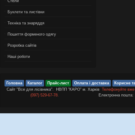
Стели
Буклети та листівки
Техніка та знаряддя
Пошиття форменого одягу
Розробка сайтів
Нашi роботи
Головна
Каталог
Прайс-лист
Оплата і доставка
Корисне та
Сайт "Все для лісівника". НВПП ”КАРО” м. Харків
Телефонуйте вже
(097) 529-67-78.
Електронна пошта