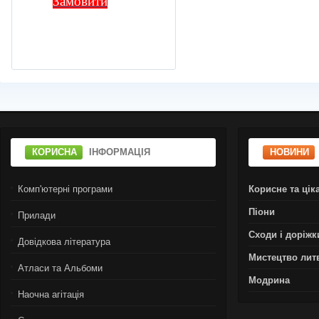
Замовити
КОРИСНА
ІНФОРМАЦІЯ
НОВИНИ
Комп'ютерні програми
Корисне та цік
Піони
Прилади
Сходи і доріжк
Довідкова література
Мистецтво лит
Атласи та Альбоми
Модрина
Наочна агітація