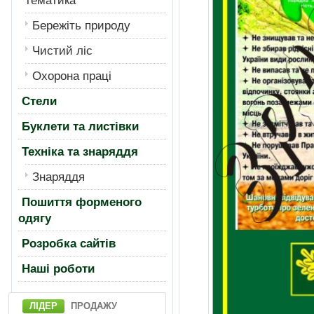
тематика
Бережiть природу
Чистий лiс
Охорона працi
Стели
Буклети та листівки
Техніка та знаряддя
Знаряддя
Пошиття форменого
одягу
Розробка сайтів
Нашi роботи
ЛІДЕР
ПРОДАЖУ