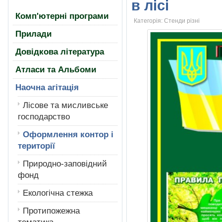
в лici
Комп'ютерні програми
Категорія:
Стенди рiзнi
Прилади
Довідкова література
Атласи та Альбоми
Наочна агітація
Лiсове та мисливське
господарство
Оформлення контор і
території
Природно-заповідний
фонд
Екологiчна стежка
Протипожежна