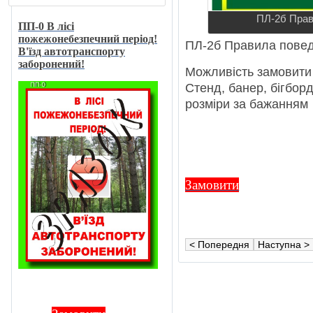
ПЛ-2б Прави
ПП-0 В лici
пожежонебезпечний перiод!
ПЛ-2б Правила поведi
В'їзд автотранспорту
заборонений!
Можливiсть замовити 
Стенд, банер, бiгборд,
розмiри за бажанням
Замовити
< Попередня
Наступна >