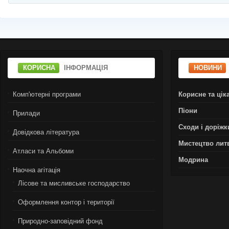
КОРИСНА
ІНФОРМАЦІЯ
НОВИНИ
Комп'ютерні програми
Корисне та цік
Піони
Прилади
Сходи і доріжк
Довідкова література
Мистецтво лит
Атласи та Альбоми
Модрина
Наочна агітація
Лiсове та мисливське господарство
Оформлення контор і території
Природно-заповідний фонд