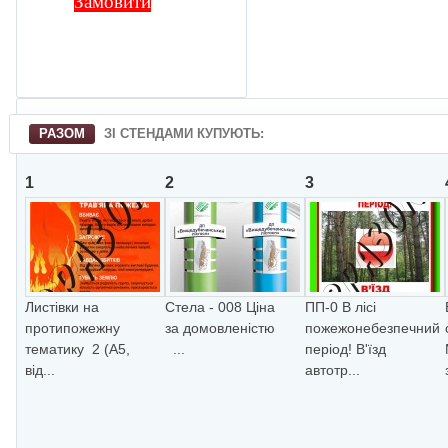
Замовити
РАЗОМ
ЗІ СТЕНДАМИ КУПУЮТЬ:
1
2
3
Листівки на
Стела - 008 Ціна
ПП-0 В лici
протипожежну
за домовленістю
пожежонебезпечний
тематику 2 (А5,
...
перiод! В'їзд
від...
автотр...