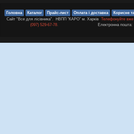
Головна
Каталог
Прайс-лист
Оплата і доставка
Корисне та
Сайт "Все для лісівника". НВПП ”КАРО” м. Харків
Телефонуйте вже
(097) 529-67-78.
Електронна пошта