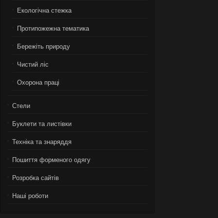
Екологiчна стежка
Протипожежна тематика
Бережiть природу
Чистий лiс
Охорона працi
Стели
Буклети та листівки
Техніка та знаряддя
Пошиття форменого одягу
Розробка сайтів
Нашi роботи