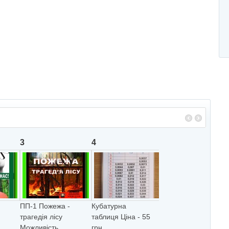
3
4
5
ПП-1 Пожежа -
Кубатурна
Сортиментні та
трагедiя лiсу
таблиця Ціна - 55
товарні таблиці
Можливiсть
грн. ...
Ціна - 77 грн. &n...