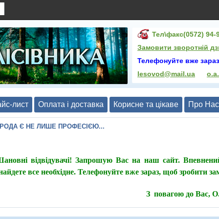
Тел\факс(0572) 94-9
Замовити зворотній дз
Телефонуйте вже зараз
lesovod@mail.ua
o.a
йс-лист
Оплата і доставка
Корисне та цікаве
Про Нас
ИРОДА Є НЕ ЛИШЕ ПРОФЕСІЄЮ...
ановні відвідувачі! Запрошую Вас на наш сайт. Впевнени
найдете все необхідне. Телефонуйте вже зараз, щоб зробити з
З повагою до Вас, 