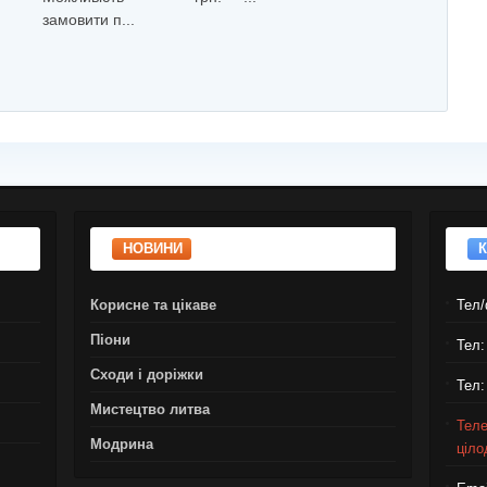
замовити п...
НОВИНИ
Корисне та цікаве
Тел/
Піони
Тел:
Сходи і доріжки
Тел:
Мистецтво литва
Теле
Модрина
ціло