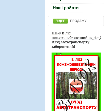
Нашi роботи
ЛІДЕР
ПРОДАЖУ
ПП-0 В лici
пожежонебезпечний перiод!
В'їзд автотранспорту
заборонений!