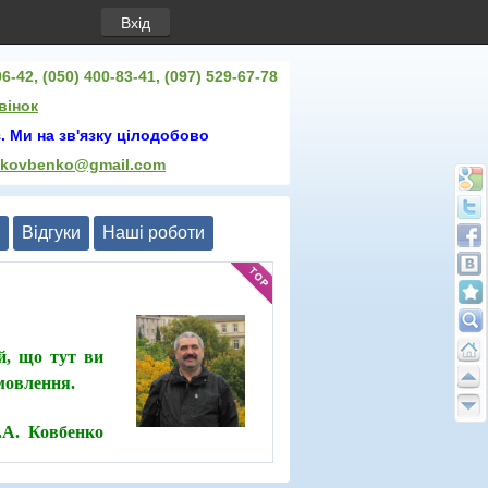
Вхід
6-42, (050) 400-83-41, (097) 529-67-78
вінок
. Ми на зв'язку цілодобово
.kovbenko@gmail.com
Відгуки
Нашi роботи
й, що тут ви
амовлення.
О.А. Ковбенко