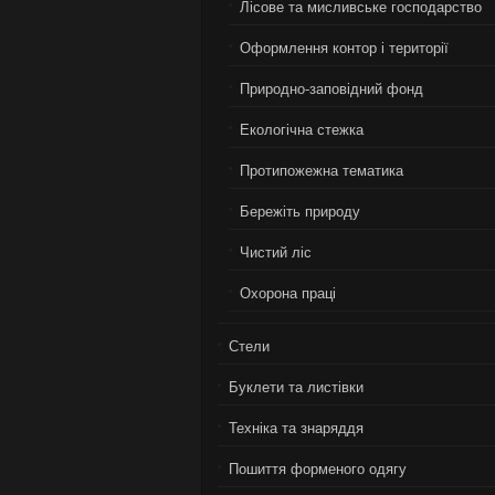
Лiсове та мисливське господарство
Оформлення контор і території
Природно-заповідний фонд
Екологiчна стежка
Протипожежна тематика
Бережiть природу
Чистий лiс
Охорона працi
Стели
Буклети та листівки
Техніка та знаряддя
Пошиття форменого одягу