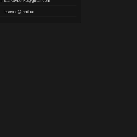
l:
o.a.kovbenko@gmail.com
lesovod@mail.ua