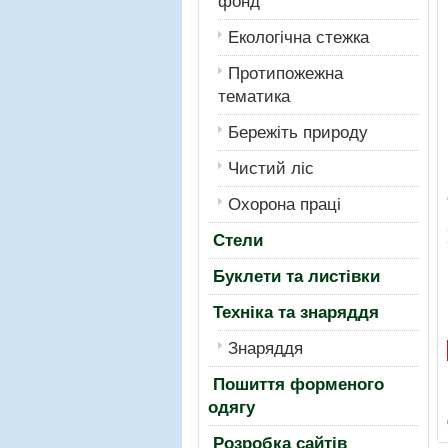
фонд
Екологiчна стежка
Протипожежна
тематика
Бережiть природу
Чистий лiс
Охорона працi
Стели
Буклети та листівки
Техніка та знаряддя
Знаряддя
Пошиття форменого
одягу
Розробка сайтів