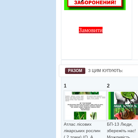
Замовити
РАЗОМ
З ЦИМ КУПУЮТЬ:
1
2
Атлас лісових
БП-13 Люди,
лікарських рослин
збережiть нас!
( 2 томи) (О. А. ...
Можливiсть