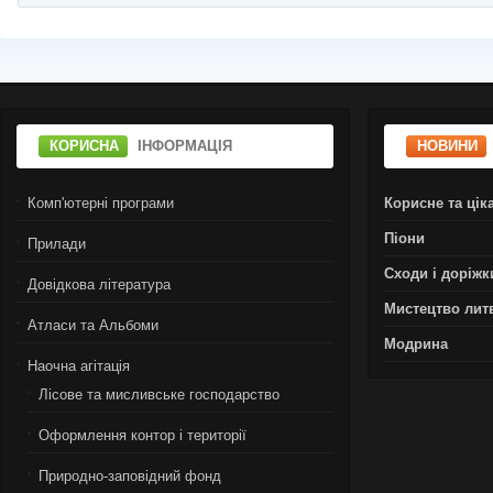
КОРИСНА
ІНФОРМАЦІЯ
НОВИНИ
Комп'ютерні програми
Корисне та цік
Піони
Прилади
Сходи і доріжк
Довідкова література
Мистецтво лит
Атласи та Альбоми
Модрина
Наочна агітація
Лiсове та мисливське господарство
Оформлення контор і території
Природно-заповідний фонд