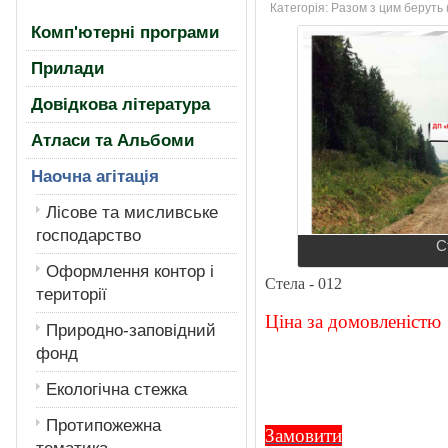
Категорія:
Разом з цим беруть 
Комп'ютерні програми
Прилади
Довідкова література
Атласи та Альбоми
Наочна агітація
Лiсове та мисливське
господарство
С
Оформлення контор і
Стела - 012
території
Ціна за домовленістю
Природно-заповідний
фонд
Екологiчна стежка
Протипожежна
Замовити