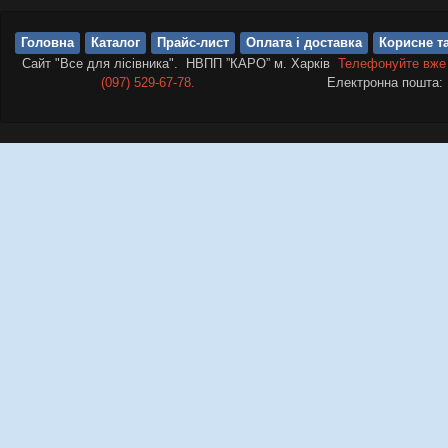
Головна
Каталог
Прайс-лист
Оплата і доставка
Корисне та
Сайт "Все для лісівника". НВПП ”КАРО” м. Харків
Телефонуйте вже
(097) 529-67-78.
Електронна пошта