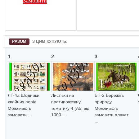
Замовити
РАЗОМ
З ЦИМ КУПУЮТЬ:
1
2
3
ЛГ-4а Шкiдники
Листівки на
БП-2 Бережiть
хвойних порiд
протипожежну
природу
Можливiсть
тематику 4 (А5, від
Можливiсть
замовити ...
1000 ...
замовити плакат
...