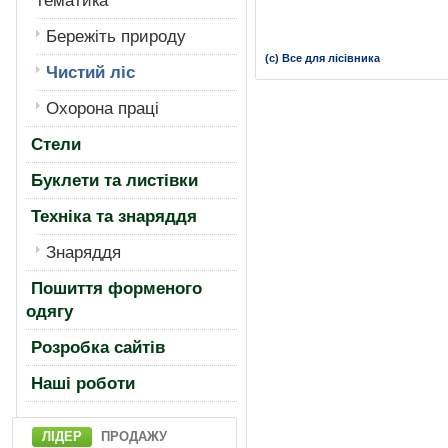
тематика
Бережiть природу
(с) Все для лісівника
Чистий лiс
Охорона працi
Стели
Буклети та листівки
Техніка та знаряддя
Знаряддя
Пошиття форменого
одягу
Розробка сайтів
Нашi роботи
ЛІДЕР
ПРОДАЖУ