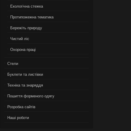
Екологiчна стежка
Протипожежна тематика
Бережiть природу
Чистий лiс
Охорона працi
Стели
Буклети та листівки
Техніка та знаряддя
Пошиття форменого одягу
Розробка сайтів
Нашi роботи