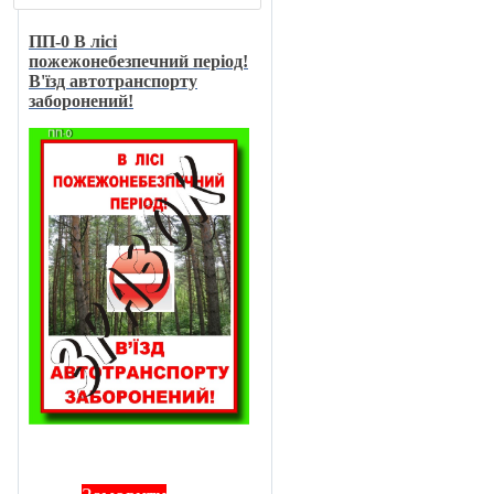
ПП-0 В лici
пожежонебезпечний перiод!
В'їзд автотранспорту
заборонений!