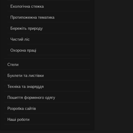
Екологiчна стежка
Протипожежна тематика
Бережiть природу
Чистий лiс
Охорона працi
Стели
Буклети та листівки
Техніка та знаряддя
Пошиття форменого одягу
Розробка сайтів
Нашi роботи