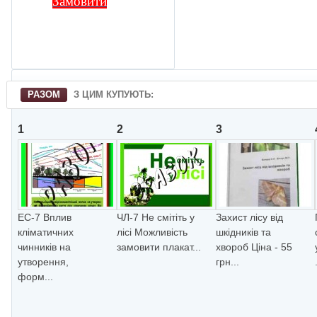
Замовити
РАЗОМ
З ЦИМ КУПУЮТЬ:
1
2
3
ЕС-7 Вплив
ЧЛ-7 Не смiтiть у
Захист лісу від
клiматичних
лiсi Можливiсть
шкідників та
чинникiв на
замовити плакат...
хвороб Ціна - 55
утворення,
грн...
форм...