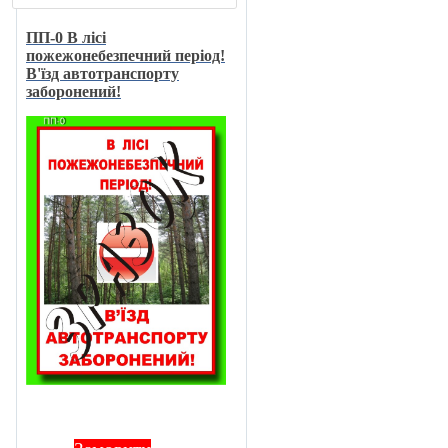
ПП-0 В лici
пожежонебезпечний перiод!
В'їзд автотранспорту
заборонений!