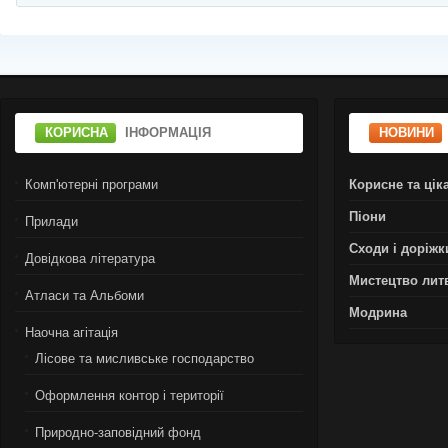
КОРИСНА
ІНФОРМАЦІЯ
НОВИНИ
Комп'ютерні програми
Корисне та цік
Піони
Прилади
Сходи і доріжк
Довідкова література
Мистецтво лит
Атласи та Альбоми
Модрина
Наочна агітація
Лiсове та мисливське господарство
Оформлення контор і території
Природно-заповідний фонд