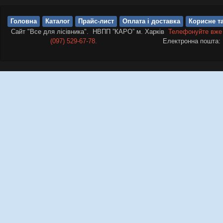
Головна
Каталог
Прайс-лист
Оплата і доставка
Корисне та
Сайт "Все для лісівника". НВПП ”КАРО” м. Харків
Телефонуйте вже
(097) 529-67-78.
Електронна пошта