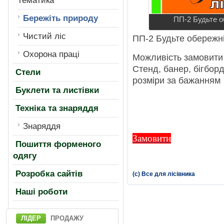
тематика
Бережiть природу
ПП-2 Будьте об
Чистий лiс
ПП-2 Будьте обережнi 
Охорона працi
Можливiсть замовити 
Стенд, банер, бiгборд,
Стели
розмiри за бажанням
Буклети та листівки
Техніка та знаряддя
Знаряддя
Замовити
Пошиття форменого
одягу
Розробка сайтів
(с) Все для лісівника
Нашi роботи
ЛІДЕР
ПРОДАЖУ