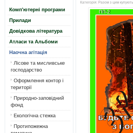
Категорія:
Разом з цим купують
Комп'ютерні програми
Прилади
Довідкова література
Атласи та Альбоми
Наочна агітація
Лiсове та мисливське
господарство
Оформлення контор і
території
Природно-заповідний
фонд
Екологiчна стежка
Протипожежна