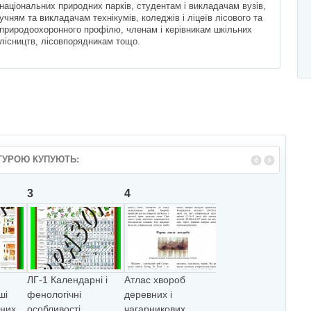
національних природних парків, студентам і викладачам вузів,
учням та виклада­чам технікумів, коледжів і ліцеїв лісового та
природоохоронного профілю, членам і керівникам шкільних
лісництв, лісовпорядникам тощо.
ТУРОЮ КУПУЮТЬ:
3
4
5
ЛГ-1 Календарнi i
Атлас хвороб
Атлас
шi
фенологiчнi
деревних і
"Червонокнижна
вних
особливостi
чагарникових
флора і фауна" (2