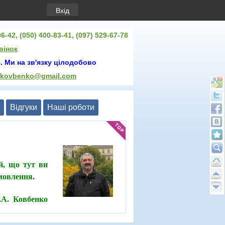
Вхід
6-42, (050) 400-83-41, (097) 529-67-78
вінок
. Ми на зв'язку цілодобово
.kovbenko@gmail.com
Відгуки
Нашi роботи
й, що тут ви
амовлення.
О.А. Ковбенко