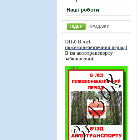
Нашi роботи
ЛІДЕР
ПРОДАЖУ
ПП-0 В лici
пожежонебезпечний перiод!
В'їзд автотранспорту
заборонений!