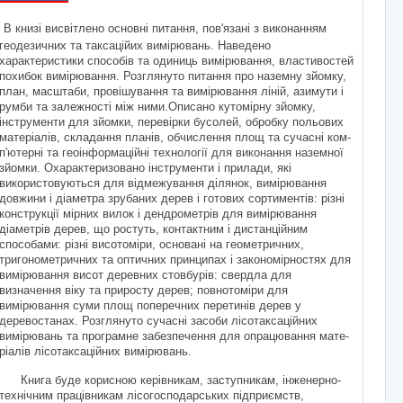
В книзі висвітлено основні питання, пов'язані з виконанням
геодезичних та таксаційих вимірювань. Наведено
характеристики способів та одиниць вимірювання, властивостей
похибок вимірювання. Розглянуто питання про наземну зйомку,
план, масштаби, провішування та вимірю­вання ліній, азимути і
румби та залежності між ними.Описано куто­мірну зйомку,
інструменти для зйомки, перевірки бусолей, обробку по­льових
матеріалів, складання планів, обчислення площ та сучасні ком­
п'ютерні та геоінформаційні технології для виконання наземної
зйомки. Охарактеризовано інструменти і прилади, які
використовуються для відмежування ділянок, вимірювання
довжини і діаметра зрубаних дерев і готових сортиментів: різні
конструкції мірних вилок і дендрометрів для вимірювання
діаметрів дерев, що ростуть, контактним і дистанційним
способами: різні висотоміри, основані на геометричних,
тригонометричних та оптичних принципах і закономірностях для
вимірювання висот деревних стовбурів: свердла для
визначення віку та приросту дерев; повнотоміри для
вимірювання суми площ поперечних перетинів дерев у
деревостанах. Розглянуто сучасні засоби лісотаксаційних
вимірювань та програмне забезпечення для опрацювання мате­
ріалів лісотаксаційних вимірювань.
Книга буде корисною керівникам, заступникам, інженерно-
технічним працівникам лісогоспо­дарських підприємств,