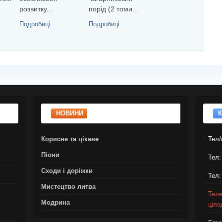
розвитку...
порід (2 томи...
томи) (О. ...
Подробиці
Подробиці
Подробиці
НОВИНИ
Корисне та цікаве
Тел/
Піони
Тел:
Сходи і доріжки
Тел:
Мистецтво литва
Теле
Модрина
ціло