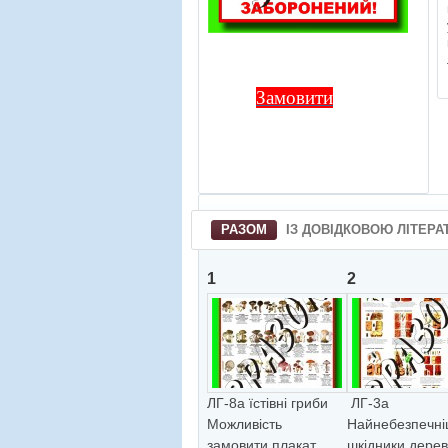
Замовити
РАЗОМ
ІЗ ДОВІДКОВОЮ ЛІТЕРА
1
2
ЛГ-8а їстiвнi гриби
ЛГ-3а
Можливiсть
Найнебезпечнi
замовити плакат
шкiдники дере