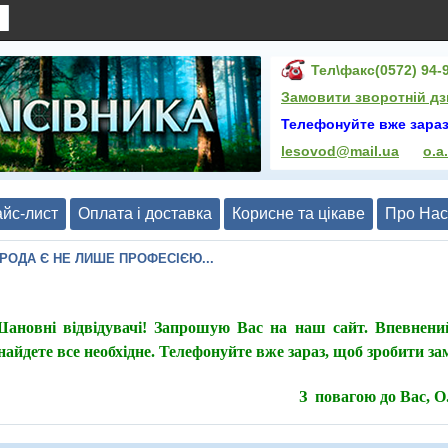
Тел\факс(0572) 94-9
Замовити зворотній дз
Телефонуйте вже зараз
lesovod@mail.ua
o.a
йс-лист
Оплата і доставка
Корисне та цікаве
Про Нас
ИРОДА Є НЕ ЛИШЕ ПРОФЕСІЄЮ...
ановні відвідувачі! Запрошую Вас на наш сайт. Впевнени
найдете все необхідне. Телефонуйте вже зараз, щоб зробити з
З повагою до Вас, 