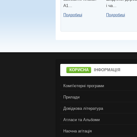
А1...
i ча...
Подробиці
Подробиці
КОРИСНА
ІНФОРМАЦІЯ
Комп'ютерні програми
Прилади
Довідкова література
Атласи та Альбоми
Наочна агітація