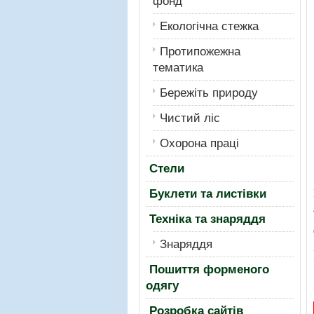
фонд
Екологiчна стежка
Протипожежна
тематика
Бережiть природу
Чистий лiс
Охорона працi
Стели
Буклети та листівки
Техніка та знаряддя
Знаряддя
Пошиття форменого
одягу
Розробка сайтів