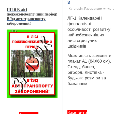
3
Категорія:
Разом з цим купують
ПП-0 В лici
пожежонебезпечний перiод!
ЛГ-1 Календарнi i
В'їзд автотранспорту
заборонений!
фенологiчнi
особливостi розвитку
найнебезпечнiших
листогризучих
шкiдникiв
Можливiсть замовити
плакат А1 (84Х60 см).
Стенд, банер,
бiгборд, листiвка -
будь-якi розмiри за
бажанням
Замовити