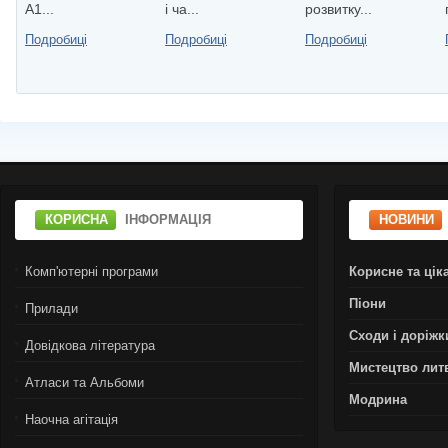
А1...
i ча...
розвитку...
Подробиці
Подробиці
Подробиці
КОРИСНА
ІНФОРМАЦІЯ
НОВИНИ
Комп'ютерні програми
Корисне та цік
Піони
Прилади
Сходи і доріжк
Довідкова література
Мистецтво лит
Атласи та Альбоми
Модрина
Наочна агітація