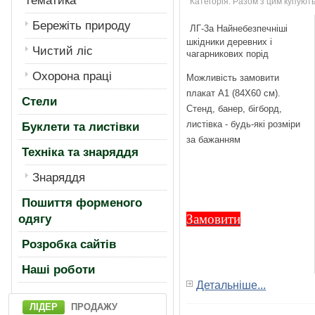
тематика
Категорія:
Разом з цим купують
Бережiть природу
ЛГ-3а Найнебезпечнiшi
шкiдники деревних i
Чистий лiс
чагарникових порiд
Охорона працi
Можливiсть замовити
плакат А1 (84Х60 см).
Стели
Стенд, банер, бiгборд,
листiвка - будь-якi розмiри
Буклети та листівки
за бажанням
Техніка та знаряддя
Знаряддя
Пошиття форменого
Замовити
одягу
Розробка сайтів
Нашi роботи
Детальніше...
ЛІДЕР
ПРОДАЖУ