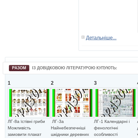
Детальніше...
РАЗОМ
ІЗ ДОВІДКОВОЮ ЛІТЕРАТУРОЮ КУПУЮТЬ:
1
2
3
ЛГ-8а їстiвнi гриби
ЛГ-3а
ЛГ-1 Календарнi i
Можливiсть
Найнебезпечнiшi
фенологiчнi
замовити плакат
шкiдники деревних
особливостi