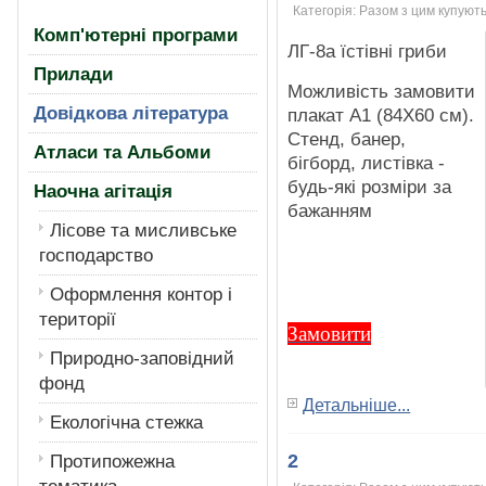
Категорія:
Разом з цим купують
Комп'ютерні програми
ЛГ-8а їстiвнi гриби
Прилади
Можливiсть замовити
Довідкова література
плакат А1 (84Х60 см).
Стенд, банер,
Атласи та Альбоми
бiгборд, листiвка -
будь-якi розмiри за
Наочна агітація
бажанням
Лiсове та мисливське
господарство
Оформлення контор і
території
Замовити
Природно-заповідний
фонд
Детальніше...
Екологiчна стежка
2
Протипожежна