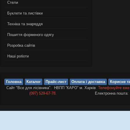
Стели
Буклети та листівки
Техніка та знаряддя
Пошиття форменого одягу
Розробка сайтів
Нашi роботи
Головна
Каталог
Прайс-лист
Оплата і доставка
Корисне та
Сайт "Все для лісівника". НВПП ”КАРО” м. Харків
Телефонуйте вже
(097) 529-67-78.
Електронна пошта