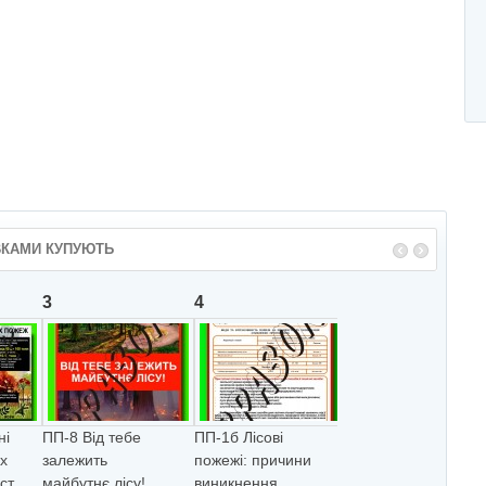
ВКАМИ КУПУЮТЬ
3
4
5
нi
ПП-8 Вiд тебе
ПП-1б Лiсовi
П-1а Способи та
их
залежить
пожежi: причини
методи гасiння
т...
майбутнє лicу!
виникнення,
лiсової пожежi