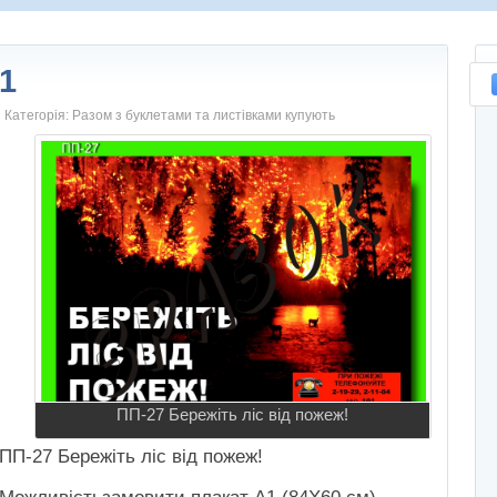
1
Категорія:
Разом з буклетами та листівками купують
ПП-27 Бережiть лiс вiд пожеж!
ПП-27 Бережiть лiс вiд пожеж!