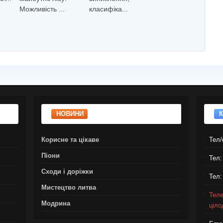
Можливiсть ...
класифiка...
Мож...
НОВИНИ
Корисне та цікаве
Тел/
Піони
Тел:
Сходи і доріжки
Тел:
Мистецтво литва
Теле
Модрина
ціло