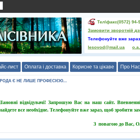
Тел\факс(0572) 94-9
Замовити зворотній дз
Телефонуйте вже зараз
lesovod@mail.ua
o.a
йс-лист
Оплата і доставка
Корисне та цікаве
Про Нас
ИРОДА Є НЕ ЛИШЕ ПРОФЕСІЄЮ...
ановні відвідувачі! Запрошую Вас на наш сайт. Впевнени
найдете все необхідне. Телефонуйте вже зараз, щоб зробити з
З повагою до Вас, 