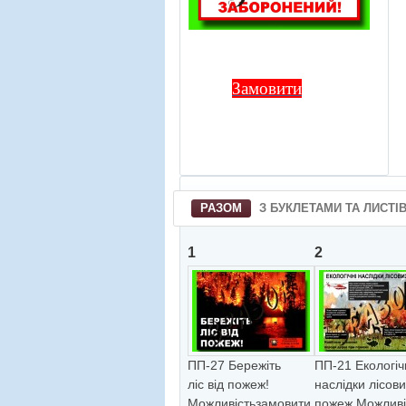
Замовити
РАЗОМ
З БУКЛЕТАМИ ТА ЛИСТІ
1
2
ПП-27 Бережiть
ПП-21 Екологiч
лiс вiд пожеж!
наслiдки лiсов
Можливiстьзамовити
пожеж Можливiс