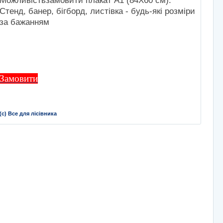
Можливiстьзамовити плакат А1 (84Х60 см).
Стенд, банер, бiгборд, листiвка - будь-якi розмiри
за бажанням
Замовити
(с) Все для лісівника