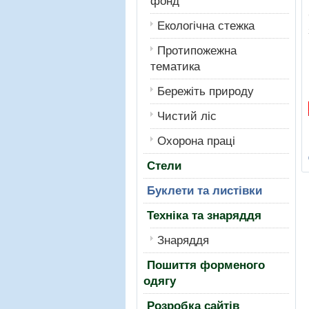
фонд
Екологiчна стежка
Протипожежна
тематика
Бережiть природу
Чистий лiс
Охорона працi
Стели
Буклети та листівки
Техніка та знаряддя
Знаряддя
Пошиття форменого
одягу
Розробка сайтів