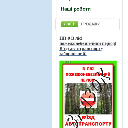
Нашi роботи
ЛІДЕР
ПРОДАЖУ
ПП-0 В лici
пожежонебезпечний перiод!
В'їзд автотранспорту
заборонений!