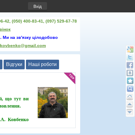
Вхід
6-42, (050) 400-83-41, (097) 529-67-78
вінок
. Ми на зв'язку цілодобово
.kovbenko@gmail.com
Відгуки
Нашi роботи
й, що тут ви
амовлення.
О.А. Ковбенко