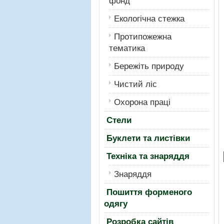
фонд
Екологiчна стежка
Протипожежна
тематика
Бережiть природу
Чистий лiс
Охорона працi
Стели
Буклети та листівки
Техніка та знаряддя
Знаряддя
Пошиття форменого
одягу
Розробка сайтів