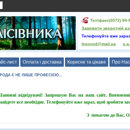
Тел\факс(0572) 94-9
Замовити зворотній дз
Телефонуйте вже зараз
lesovod@mail.ua
o.a
йс-лист
Оплата і доставка
Корисне та цікаве
Про Нас
ИРОДА Є НЕ ЛИШЕ ПРОФЕСІЄЮ...
ановні відвідувачі! Запрошую Вас на наш сайт. Впевнени
найдете все необхідне. Телефонуйте вже зараз, щоб зробити з
З повагою до Вас, 