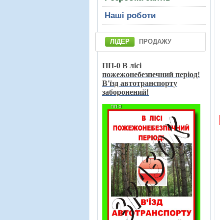
Нашi роботи
ЛІДЕР
ПРОДАЖУ
ПП-0 В лici
пожежонебезпечний перiод!
В'їзд автотранспорту
заборонений!