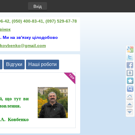
Вхід
6-42, (050) 400-83-41, (097) 529-67-78
вінок
. Ми на зв'язку цілодобово
.kovbenko@gmail.com
Відгуки
Нашi роботи
й, що тут ви
амовлення.
О.А. Ковбенко